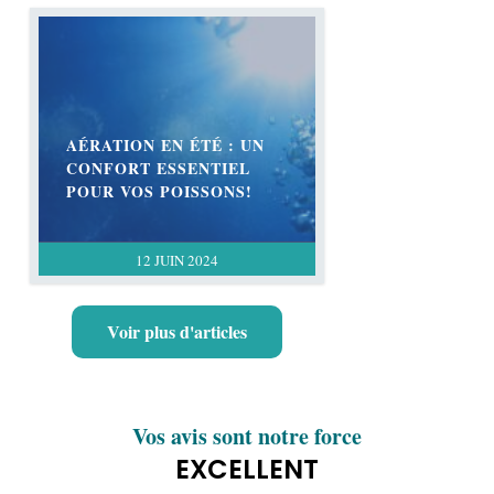
AÉRATION EN ÉTÉ : UN
CONFORT ESSENTIEL
POUR VOS POISSONS!
12 JUIN 2024
Voir plus d'articles
blogs et articles la koïzette.
Vos avis sont notre force
EXCELLENT