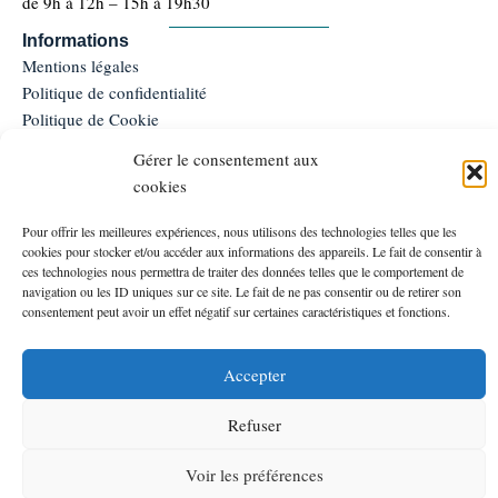
de 9h à 12h – 15h à 19h30
Informations
Mentions légales
Politique de confidentialité
Politique de Cookie
Conditions générales de ventes et d'utilisation
Gérer le consentement aux
Programme de Fidélité
cookies
FAQ
Service client
Pour offrir les meilleures expériences, nous utilisons des technologies telles que les
06.81.37.18.15
cookies pour stocker et/ou accéder aux informations des appareils. Le fait de consentir à
ces technologies nous permettra de traiter des données telles que le comportement de
Nous contacter
navigation ou les ID uniques sur ce site. Le fait de ne pas consentir ou de retirer son
Moyens de paiements
consentement peut avoir un effet négatif sur certaines caractéristiques et fonctions.
Accepter
©2026 – Les Bassins d’En Jourdou – Tous droits réservés
Refuser
F
I
a
n
Voir les préférences
c
s