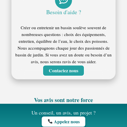
encore immature.
charge du bassin. Un filtre mécanique doit être
Les koï produisent beaucoup de déchets, il est
Avant de changer de matériel, il faut analyser
nettoyé régulièrement pour éviter
Besoin d'aide ?
donc essentiel d’avoir ces deux fonctions pour
l’ensemble du fonctionnement du bassin :
l’accumulation des déchets, tandis que les
maintenir une eau saine.
volume, population, débit réel de la pompe et
Créer ou entretenir un bassin soulève souvent de
supports biologiques doivent être manipulés
nombreuses questions : choix des équipements,
entretien du filtre.
avec précaution afin de préserver les bactéries
entretien, équilibre de l’eau, le choix des poissons.
utiles.
Nous accompagnons chaque jour des passionnés de
Un bon système de filtration limite
bassin de jardin. Si vous avez un doute ou besoin d’un
normalement les interventions et facilite
avis, nous serons ravis de vous aider.
l’entretien.
Contactez nous
Vos avis sont notre force
Un conseil, un avis, un projet ?
Appelez nous