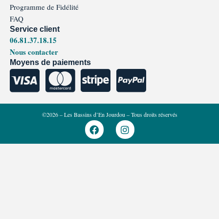
Programme de Fidélité
FAQ
Service client
06.81.37.18.15
Nous contacter
Moyens de paiements
©2026 – Les Bassins d’En Jourdou – Tous droits réservés
F
I
a
n
c
s
e
t
b
a
o
g
o
r
k
a
m