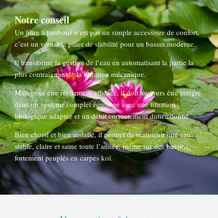
Notre conseil
Un filtre à tambour n’est pas un simple accessoire de confort,
c’est un véritable pilier de stabilité pour un bassin moderne.
Il transforme la gestion de l’eau en automatisant la partie la
plus contraignante : la filtration mécanique.
Mais pour être réellement efficace, il doit toujours être intégré
dans un système complet équilibré avec une filtration
biologique adaptée et un débit correctement dimensionné.
Bien choisi et bien installé, il permet de maintenir une eau
stable, claire et saine toute l’année, même sur des bassins
fortement peuplés en carpes koï.