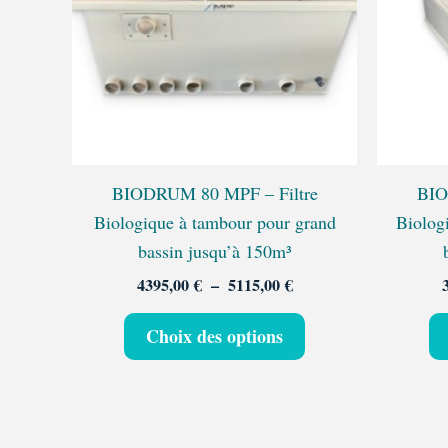
variations.
Les
options
peuvent
être
choisies
sur
BIODRUM 80 MPF – Filtre
BIO
la
Biologique à tambour pour grand
Biolog
page
bassin jusqu’à 150m³
du
4395,00
€
–
5115,00
€
produit
Choix des options