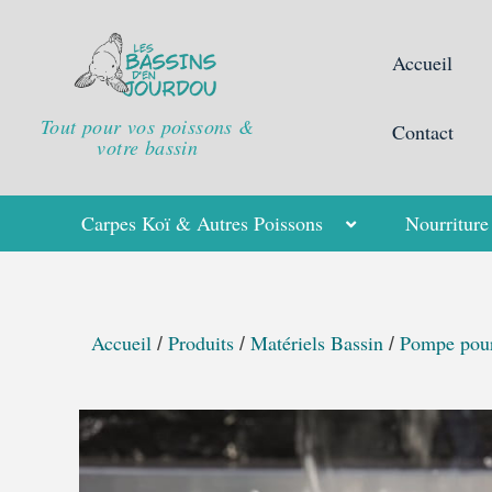
Aller
au
Accueil
contenu
Tout pour vos poissons &
Contact
votre bassin
Carpes Koï & Autres Poissons
Nourriture
Accueil
Produits
Matériels Bassin
Pompe pour 
/
/
/