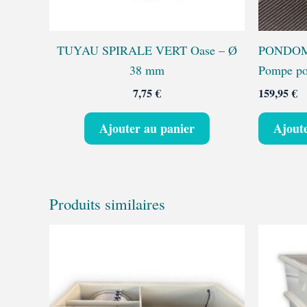
TUYAU SPIRALE VERT Oase – Ø
PONDOMA
38 mm
Pompe pou
7,75
€
159,95
€
Ajouter au panier
Ajout
Produits similaires
Plage
Ce
de
produit
prix :
a
4395,00 €
à
plusieurs
5115,00 €