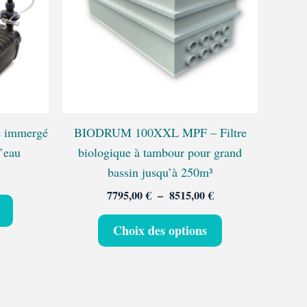
variations.
variations.
Les
Les
options
options
peuvent
peuvent
être
être
choisies
choisies
sur
sur
e immergé
BIODRUM 100XXL MPF – Filtre
la
la
d’eau
biologique à tambour pour grand
page
page
bassin jusqu’à 250m³
du
du
7795,00
€
–
8515,00
€
produit
produit
Choix des options