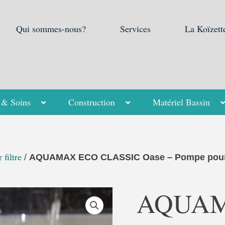
Qui sommes-nous?
Services
La Koïzett
 & Soins
Construction
Matériel Bassin
filtre
/
AQUAMAX ECO CLASSIC Oase – Pompe pour fi
AQUAM
quantité
de
AQUAMAX