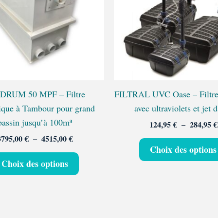
variations.
Les
options
peuvent
être
choisies
sur
DRUM 50 MPF – Filtre
FILTRAL UVC Oase – Filtr
la
ique à Tambour pour grand
avec ultraviolets et jet 
page
bassin jusqu’à 100m³
124,95
€
–
284,95
€
du
3795,00
€
–
4515,00
€
produit
Choix des options
Choix des options