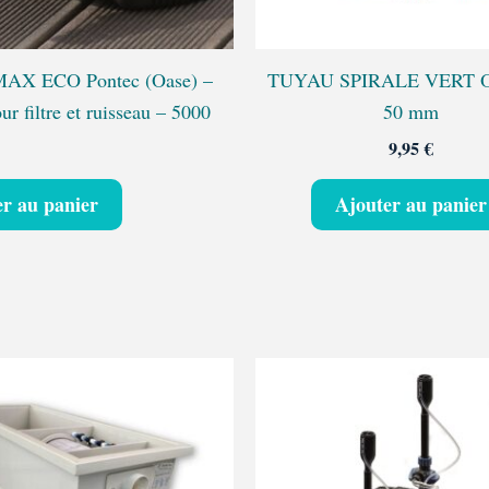
X ECO Pontec (Oase) –
TUYAU SPIRALE VERT O
r filtre et ruisseau – 5000
50 mm
9,95
€
er au panier
Ajouter au panier
Plage
Ce
de
produit
prix :
a
3795,00 €
à
plusieurs
4515,00 €