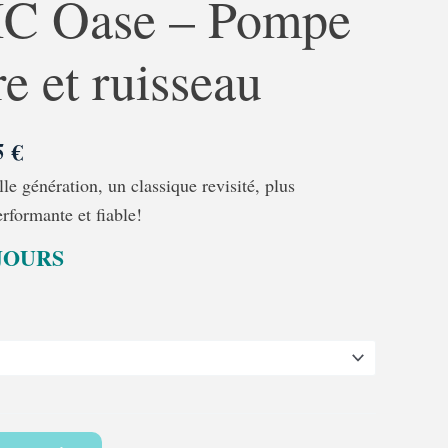
C Oase – Pompe
149,95 €
à
re et ruisseau
499,95 €
95
€
génération, un classique revisité, plus
rformante et fiable!
 JOURS