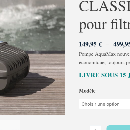
CLASSI
ECO
CLASSIC
pour filt
Oase
-
Pompe
149,95
€
–
499,
pour
Pompe AquaMax nouvelle 
filtre
économique, toujours pe
et
LIVRE SOUS 15
ruisseau
Modèle