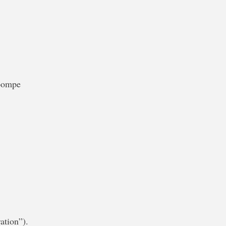
 pompe
ation”).