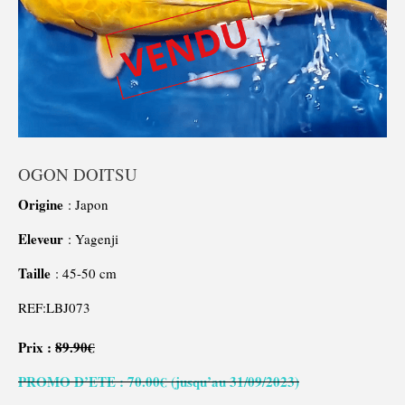
OGON DOITSU
Origine
: Japon
Eleveur
: Yagenji
Taille
: 45-50 cm
REF:LBJ073
Prix :
89.90€
PROMO D’ETE : 70.00€ (jusqu’au 31/09/2023)