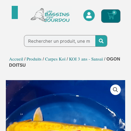
Aller
au
0
Panier
contenu
Rechercher
Accueil
Produits
Carpes Koï
KOI 3 ans - Sansaï
/
/
/
/
OGON
DOITSU