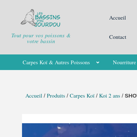
Aller
au
Accueil
contenu
Tout pour vos poissons &
Contact
votre bassin
Carpes Koï & Autres Poissons
Nourriture
Accueil
Produits
Carpes Koï
Koi 2 ans
/
/
/
/
SH