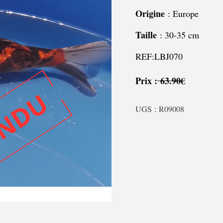
Origine
: Europe
Taille
: 30-35 cm
REF:LBJ070
Prix :
63.90€
UGS :
R09008