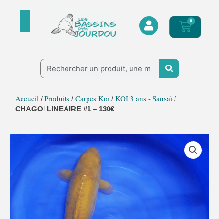
Aller
au
0
Panier
contenu
Rechercher
Accueil
Produits
Carpes Koï
KOI 3 ans - Sansaï
/
/
/
/
CHAGOI LINEAIRE #1 – 130€