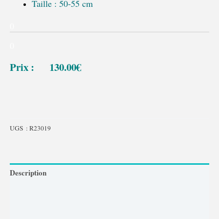
Taille : 50-55 cm
0
0
Prix : 130.00€
UGS :
R23019
Description
Comment choisir et récupérer mon Koi ?
Comment introduire un Koi en bassin?