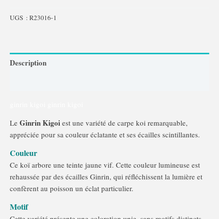
UGS :
R23016-1
Description
Comment introduire un Koi en bassin?
ginrin kigoi ginrin kigoi
Ginrin Kigoi
Le
est une variété de carpe koi remarquable,
appréciée pour sa couleur éclatante et ses écailles scintillantes.
Couleur
Ce koï
arbore une teinte jaune vif.
Cette couleur lumineuse est
rehaussée par des écailles Ginrin, qui réfléchissent la lumière et
confèrent au poisson un éclat particulier.
Motif
Cette variété présente une coloration unie, sans motifs distincts.