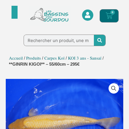
Aller
au
0
Panier
contenu
Rechercher
Accueil
Produits
Carpes Koï
KOI 3 ans - Sansaï
/
/
/
/
**GINRIN KIGOI** – 55/60cm – 295€