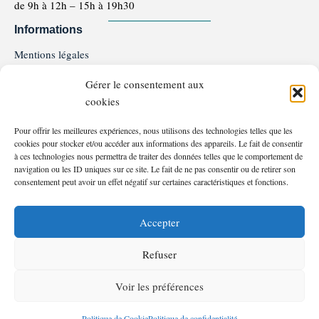
de 9h à 12h – 15h à 19h30
Informations
Mentions légales
Politique de confidentialité
Gérer le consentement aux
Politique de Cookie
cookies
Conditions générales de ventes et d'utilisation
Programme de Fidélité
Pour offrir les meilleures expériences, nous utilisons des technologies telles que les
FAQ
cookies pour stocker et/ou accéder aux informations des appareils. Le fait de consentir
Service client
à ces technologies nous permettra de traiter des données telles que le comportement de
navigation ou les ID uniques sur ce site. Le fait de ne pas consentir ou de retirer son
06.81.37.18.15
consentement peut avoir un effet négatif sur certaines caractéristiques et fonctions.
Nous contacter
Moyens de paiements
Accepter
Refuser
Voir les préférences
©2026 – Les Bassins d’En Jourdou – Tous droits réservés
F
I
Politique de Cookie
Politique de confidentialité