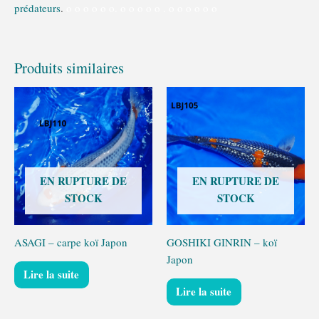
prédateurs
.
o o o o o o. o o o o o . o o o o o o
Produits similaires
EN RUPTURE DE
EN RUPTURE DE
STOCK
STOCK
ASAGI – carpe koï Japon
GOSHIKI GINRIN – koï
Japon
Lire la suite
Lire la suite