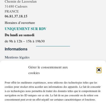
Chemin de Lassoulan
31480 Cadours
FRANCE
06.81.37.18.15
Horaires d’ouverture
UNIQUEMENT SUR RDV
Du lundi au samedi
de 9h à 12h – 15h à 19h30
Informations
Mentions légales
Politique de confidentialité
Gérer le consentement aux
Politique de Cookie
cookies
Conditions générales de ventes et d'utilisation
Programme de Fidélité
Pour offrir les meilleures expériences, nous utilisons des technologies telles que les
FAQ
cookies pour stocker et/ou accéder aux informations des appareils. Le fait de consentir
Service client
à ces technologies nous permettra de traiter des données telles que le comportement de
navigation ou les ID uniques sur ce site. Le fait de ne pas consentir ou de retirer son
06.81.37.18.15
consentement peut avoir un effet négatif sur certaines caractéristiques et fonctions.
Nous contacter