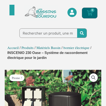
Aller
au
0
Panier
contenu
Rechercher
Accueil
Produits
Matériels Bassin
bornier électrique
/
/
/
/
INSCENIO 230 Oase – Système de raccordement
électrique pour le jardin
Le
Le
quantité
prix
prix
Promo !
de
initial
actuel
INSCENIO
était :
est :
230
82,95 €.
76,95 €.
Oase
-