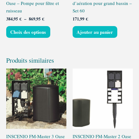
Oase – Pompe pour filtre et
d’aération pour grand bassin –
sur
ruisseau
Set 60
la
384,95
€
–
869,95
€
171,99
€
page
du
Choix des options
Ajouter au panier
produit
Produits similaires
INSCENIO FM-Master 3 Oase
INSCENIO FM-Master 2 Oase