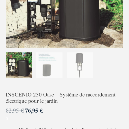
Système
de
raccordement
électrique
pour
le
jardin
INSCENIO 230 Oase – Système de raccordement
électrique pour le jardin
76,95
€
82,95
€
0