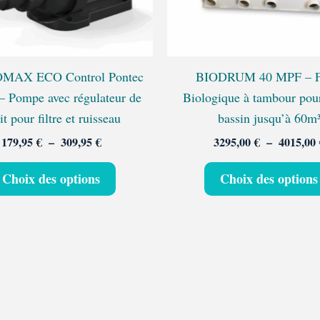
peuvent
être
choisies
sur
AX ECO Control Pontec
BIODRUM 40 MPF – Fi
la
– Pompe avec régulateur de
Biologique à tambour pou
page
it pour filtre et ruisseau
bassin jusqu’à 60m
du
179,95
€
–
309,95
€
3295,00
€
–
4015,00
produit
Choix des options
Choix des options