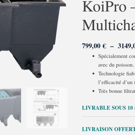
KoiPro –
Filter
KoiPro
Multich
-
Filtre
Biologique
799,00
€
–
3149
Multichambres
Spécialement con
avec du poisson.
Technologie fiab
l’efficacité d’un 
Très bonne filtra
LIVRABLE SOUS 10 
LIVRAISON OFFERTE