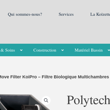
Qui sommes-nous?
Services
La Koïzett
 & Soins
Construction
Matériel Bassin
ove Filter KoiPro – Filtre Biologique Multichambres
Polytech
quantité
de
PolytechMove