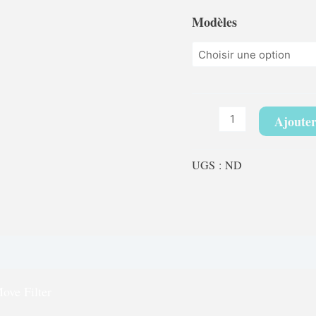
Modèles
Ajouter
UGS :
ND
antie 2 ans
ve Filter