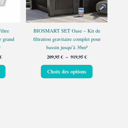
peuvent
peuvent
être
être
choisies
choisies
sur
sur
ltre
BIOSMART SET Oase – Kit de
la
la
r grand
filtration gravitaire complet pour
page
page
³
bassin jusqu’à 36m³
du
du
€
209,95
€
–
919,95
€
produit
produit
Choix des options