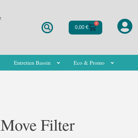
e
0
Panier
0,00
€
Entretien Bassin
Eco & Promo
Move Filter
Plage
de
prix :