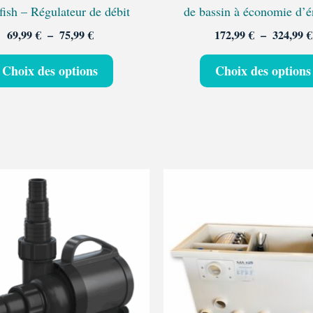
la
fish – Régulateur de débit
de bassin à économie d’é
page
69,99
€
–
75,99
€
172,99
€
–
324,99
€
du
produit
Choix des options
Choix des options
Plage
Ce
de
produit
prix :
a
179,95 €
à
plusieurs
309,95 €
variations.
Les
options