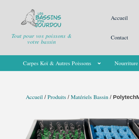
Aller
au
Accueil
contenu
Tout pour vos poissons &
Contact
votre bassin
Carpes Koï & Autres Poissons
Nourriture
Accueil
Produits
Matériels Bassin
/
/
/
PolytechM