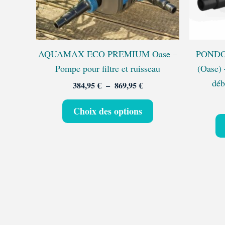
peuvent
être
choisies
sur
AQUAMAX ECO PREMIUM Oase –
PONDOM
la
Pompe pour filtre et ruisseau
(Oase) 
page
déb
384,95
€
–
869,95
€
du
produit
Choix des options