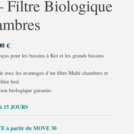
 Filtre Biologique
799,00 €
à
ambres
3149,00 €
,00
€
çus pour les bassins à Koi et les grands bassins
le avec les avantages d’un filtre Multi chambres et
filtre bed.
tion biologique garantie.
à 15 JOURS
 à partir du MOVE 30