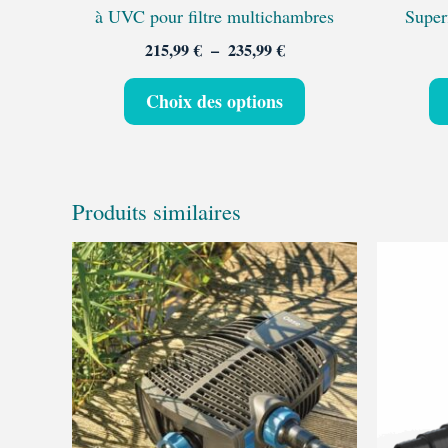
la
à UVC pour filtre multichambres
Super
page
215,99
€
–
235,99
€
du
produit
Choix des options
Produits similaires
Plage
Ce
de
produit
prix :
a
384,95 €
à
plusieurs
869,95 €
variations.
Les
options