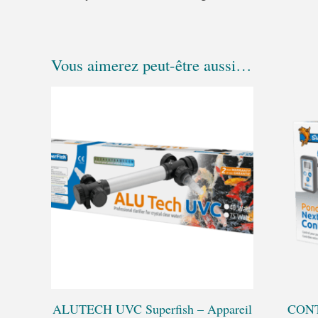
Vous aimerez peut-être aussi…
Plage
Ce
de
produit
prix :
a
215,99 €
à
plusieurs
235,99 €
variations.
Les
options
peuvent
être
choisies
sur
ALUTECH UVC Superfish – Appareil
CONT