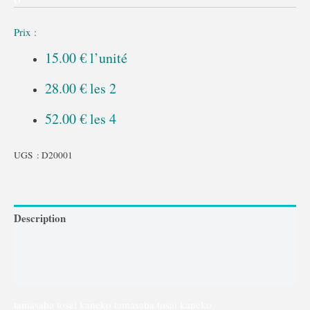
Prix :
15.00 € l’unité
28.00 € les 2
52.00 € les 4
UGS :
D20001
Description
Comment choisir et récupérer mon Tamasaba ?
Comment introduire un Tamasaba en bassin?
tamasaba tosai kaneko tamasaba tosai kaneko