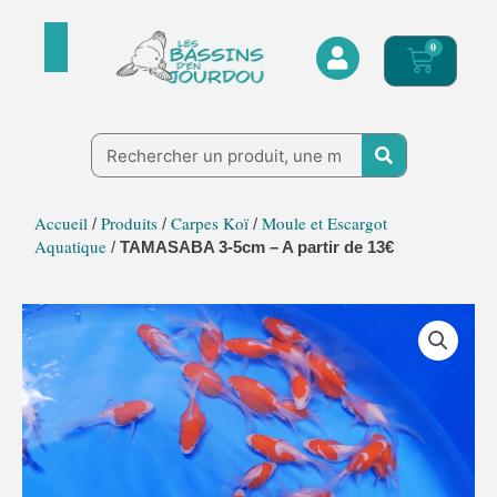
Aller
au
0
Panier
contenu
Rechercher
Accueil
Produits
Carpes Koï
Moule et Escargot
/
/
/
Aquatique
/
TAMASABA 3-5cm – A partir de 13€