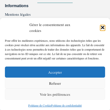
Informations
Mentions légales
Politique de confidentialité
Gérer le consentement aux
Politique de Cookie
cookies
Conditions générales de ventes et d'utilisation
Programme de Fidélité
Pour offrir les meilleures expériences, nous utilisons des technologies telles que les
FAQ
cookies pour stocker et/ou accéder aux informations des appareils. Le fait de consentir
Service client
à ces technologies nous permettra de traiter des données telles que le comportement de
navigation ou les ID uniques sur ce site. Le fait de ne pas consentir ou de retirer son
06.81.37.18.15
consentement peut avoir un effet négatif sur certaines caractéristiques et fonctions.
Nous contacter
Moyens de paiements
Accepter
Refuser
Voir les préférences
©2026 – Les Bassins d’En Jourdou – Tous droits réservés
F
I
Politique de Cookie
Politique de confidentialité
a
n