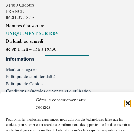
31480 Cadours
FRANCE
06.81.37.18.15
Horaires d’ouverture
UNIQUEMENT SUR RDV
Du lundi au samedi
de 9h à 12h – 15h à 19h30
Informations
Mentions légales
Politique de confidentialité
Politique de Cookie
Conditions générales de ventes et d'utilisation
Programme de Fidélité
Gérer le consentement aux
FAQ
cookies
Service client
Pour offrir les meilleures expériences, nous utilisons des technologies telles que les
06.81.37.18.15
cookies pour stocker et/ou accéder aux informations des appareils. Le fait de consentir à
Nous contacter
ces technologies nous permettra de traiter des données telles que le comportement de