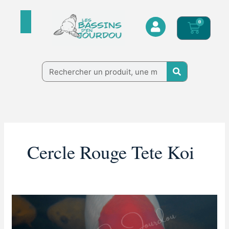
Aller
au
0
Panier
contenu
Rechercher
Cercle Rouge Tete Koi
Tancho
:
la