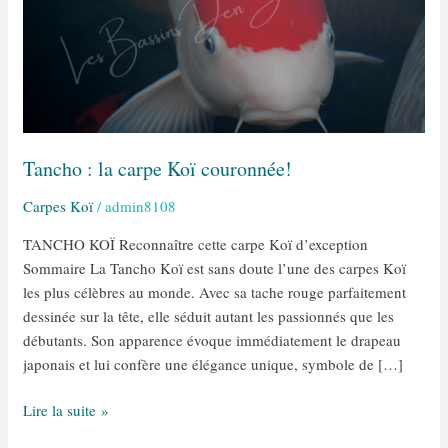
carpe
Koï
couronnée!
Tancho : la carpe Koï couronnée!
Carpes Koï
/
admin8108
TANCHO KOÏ Reconnaître cette carpe Koï d’exception
Sommaire La Tancho Koï est sans doute l’une des carpes Koï
les plus célèbres au monde. Avec sa tache rouge parfaitement
dessinée sur la tête, elle séduit autant les passionnés que les
débutants. Son apparence évoque immédiatement le drapeau
japonais et lui confère une élégance unique, symbole de […]
Lire la suite »