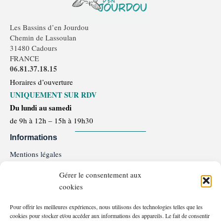
Les Bassins d’en Jourdou
Chemin de Lassoulan
31480 Cadours
FRANCE
06.81.37.18.15
Horaires d’ouverture
UNIQUEMENT SUR RDV
Du lundi au samedi
de 9h à 12h – 15h à 19h30
Informations
Mentions légales
Politique de confidentialité
Gérer le consentement aux
Politique de Cookie
cookies
Conditions générales de ventes et d'utilisation
Programme de Fidélité
Pour offrir les meilleures expériences, nous utilisons des technologies telles que les
FAQ
cookies pour stocker et/ou accéder aux informations des appareils. Le fait de consentir