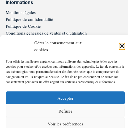
Informations
Mentions légales
Politique de confidentialité
Politique de Cookie
Conditions générales de ventes et d'utilisation
Programme de Fidélité
Gérer le consentement aux
FAQ
cookies
Service client
Pour offrir les meilleures expériences, nous utilisons des technologies telles que les
06.81.37.18.15
cookies pour stocker et/ou accéder aux informations des appareils. Le fait de consentir à
Nous contacter
ces technologies nous permettra de traiter des données telles que le comportement de
Moyens de paiements
navigation ou les ID uniques sur ce site. Le fait de ne pas consentir ou de retirer son
consentement peut avoir un effet négatif sur certaines caractéristiques et fonctions.
Accepter
©2026 – Les Bassins d’En Jourdou – Tous droits réservés
Refuser
F
I
a
n
Voir les préférences
c
s