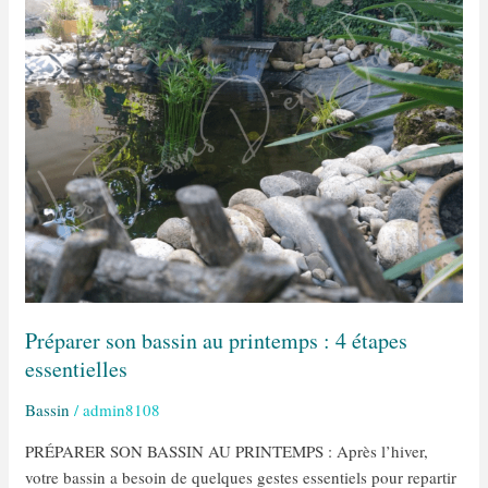
bassin
au
printemps
:
4
étapes
essentielles
Préparer son bassin au printemps : 4 étapes
essentielles
Bassin
/
admin8108
PRÉPARER SON BASSIN AU PRINTEMPS : Après l’hiver,
votre bassin a besoin de quelques gestes essentiels pour repartir