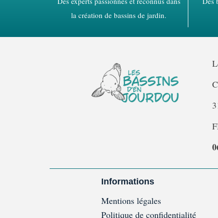
Des experts passionnés et reconnus dans
Des b
la création de bassins de jardin.
L
C
3
F
0
Informations
Mentions légales
Politique de confidentialité