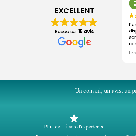
EXCELLENT
Pe
di
Basée sur
15 avis
sa
con
surt
Lir
po
Un conseil, un avis, un p
Plus de 15 ans d'expérience