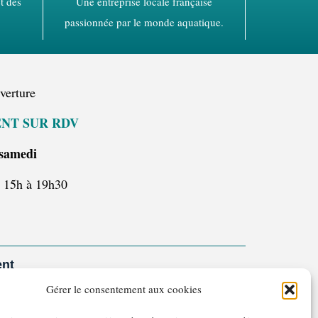
t des
Une entreprise locale française
passionnée par le monde aquatique.
verture
NT SUR RDV
 samedi
– 15h à 19h30
ent
Gérer le consentement aux cookies
15
ter