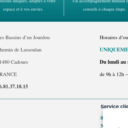
assins uniques, adaptés à votre
Un accompagnement humain e
espace et à vos envies.
conseils à chaque étape.
es Bassins d’en Jourdou
Horaires d’ou
UNIQUEME
hemin de Lassoulan
Du lundi au
1480 Cadours
RANCE
de 9h à 12h 
6.81.37.18.15
Service cli
06.81.37.18.
Nous contac