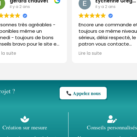
gerard chauvet
Eychenne Grégory
il y a 2 ans
il y a 2 ans
rsonnes très agréables -
Encore une commande e
sponibles même un
toujours ce même niveau
medi - toujours de bons
sérieux, délai respecté, le
seils bravo pour le site et
patron vous contacte
out de très beaux
directement pour le suivi..
e la suite
Lire la suite
issons en parfaite santé
enfin bref vous pouvez fa
confiance les yeux fermé
rojet ?
Appelez nous
Création sur mesure
Conseils personnalisés