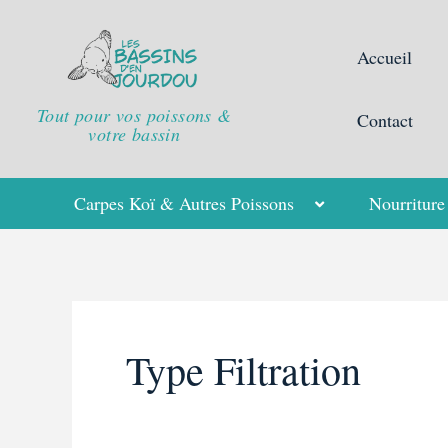
Aller
Rechercher :
au
Accueil
contenu
Tout pour vos poissons &
Contact
votre bassin
Carpes Koï & Autres Poissons
Nourriture
Type Filtration