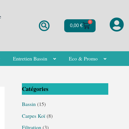
e
0
Panier
0,00
€
Entretien Bassin
Eco & Promo
Catégories
Bassin
(15)
Carpes Koï
(8)
Filtration
(3)